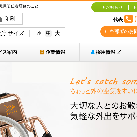
職員初任者研修のこと
お知らせ
代表
各部署のお
文字サイズ
大
中
小
ビス案内
企業情報
採用情報